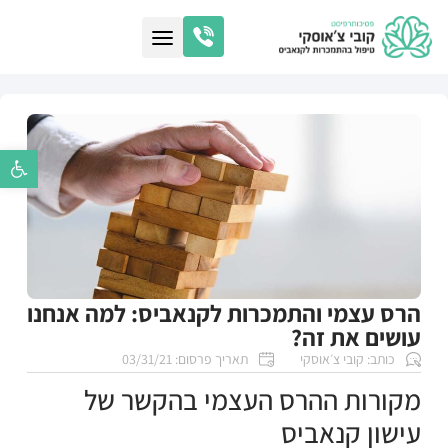
פתח סרגל נ
הרס עצמי והתמכרות לקנאביס: למה אנחנו
עושים את זה?
כותב:
קובי צ׳אוסקי
תאריך פרסום:
03/31/21
מקורות ההרס העצמי בהקשר של
עישון קנאביס