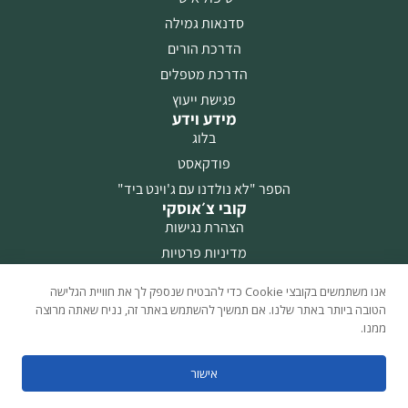
סדנאות גמילה
הדרכת הורים
הדרכת מטפלים
פגישת ייעוץ
מידע וידע
בלוג
פודקאסט
הספר "לא נולדנו עם ג'וינט ביד"
קובי צ׳אוסקי
הצהרת נגישות
מדיניות פרטיות
מפת אתר
אנו משתמשים בקובצי Cookie כדי להבטיח שנספק לך את חוויית הגלישה
דברו איתי
הטובה ביותר באתר שלנו. אם תמשיך להשתמש באתר זה, נניח שאתה מרוצה
054-306-6980
ממנו.
וואטצאפ
הקהילה שלנו
אישור
הצטרפו לקבוצת הפייסבוק