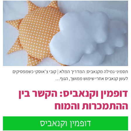
תסמיני גמילה מקנאביס: המדריך המלא | קובי צ'אוסקי כשמפסיקים
לעשן קנאביס אחרי שימוש ממושך, הגוף…
דופמין וקנאביס: הקשר בין
ההתמכרות והמוח