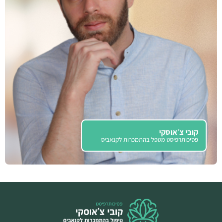
קובי צ׳אוסקי
פסיכותרפיסט מטפל בהתמכרות לקנאביס