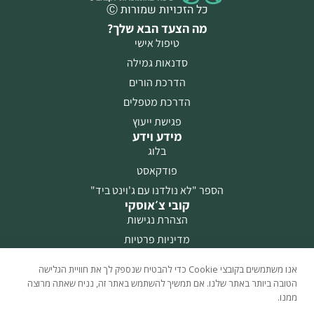
כל הזכויות שמורות Ⓒ
מה הצעד הבא שלך?
טיפול אישי
סדנאות גמילה
הדרכת הורים
הדרכת מטפלים
פגישת ייעוץ
מידע וידע
בלוג
פודקאסט
הספר "לא נולדנו עם ג'וינט ביד"
קובי צ׳אוסקי
הצהרת נגישות
מדיניות פרטיות
מפת אתר
אנו משתמשים בקובצי Cookie כדי להבטיח שנספק לך את חוויית הגלישה
דברו איתי
הטובה ביותר באתר שלנו. אם תמשיך להשתמש באתר זה, נניח שאתה מרוצה
054-306-6980
ממנו.
וואטצאפ