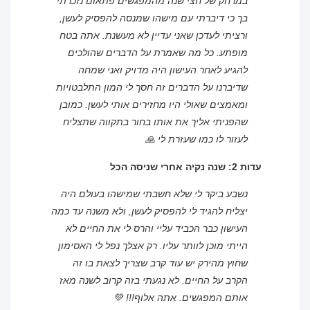
במרחק של חצי שנה מהמפגשים פתאום נזכרתי
בך כי דיברתי עם מישהו שמנסה להפסיק לעשן,
ורציתי לעדכן שאני עדיין לא מעשנת. אתה בטח
מופתע. כל מה שאמרת על הדברים שהולכים
להגיע לאחר העישון היה מדויק ואני שמחה
שדיברנו על הדברים זה חסך לי המון התלבטויות
ומאמצים שאולי היו מחזירים אותי לעשן. כמובן
שהפניתי אליך את אותו בחור בתקווה שתצליח
לעזור לו כמו שעזרת לי 🙏
עדות 2: שנה נקיה אחרי שניסה הכל
נשבע ביקר לי שלא חשבתי שמישהו בעולם היה
יצליח להגיד לי להפסיק לעשן, ולא משנה עד כמה
העישון כבר הכביד עליי והרס לי את החיים לא
הייתי מוכן לוותר עליו. רק אצלך נפל לי האסימון
שחוץ מהירק יש עוד קרב שצריך לצאת בו זה
הקרב על החיים. לא נגעתי בזה קרוב לשנה מאז
אותם המפגשים. אתה אלוף!!! 💚