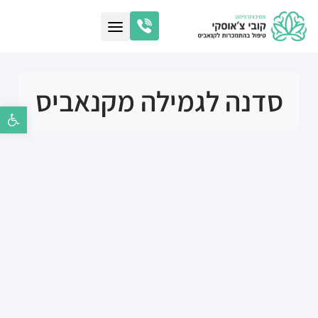
סדנה לגמילה מקנאביס
פתח סרגל נ