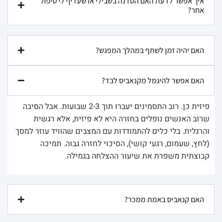
איך אפשר לדעת האם הסדנה בשבילי או שעדיף לי טיפול
אחר?
האם יהיה זמן לשתף במהלך המפגש?
האם אפשר להיגמל מקנאביס לבד?
פיזית כן. רוב התסמינים יעברו תוך 2-3 שבועות. אבל הסיבה
שרוב האנשים נופלים בחזרה היא לא פיזית, אלא רגשית
והרגלית. בלי כלים להתמודדות עם המצבים שהוויד עוזר למסך
(לחץ, שעמום, רגעי קושי), הסיכוי לחזרה גבוה. תמיכה
קבוצתית משפרת את שיעור ההצלחה בגמילה.
האם קנאביס באמת ממכר?